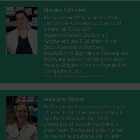
ist nach wie vor die Beratung unserer
Christine Paffendorf
Kunden, die ich an allen Standorten
wahrnehme.
Ich habe mein Pharmazie-Praktikum in
der Central-Apotheke absolviert und
arbeite seit 2006 nach
abgeschlossenem Studium als
Apothekerin und Filialleiterin in der
Stadt-Apotheke in Hornberg.
Hauptsächlich liegt mir die Beratung und
Betreuung unserer Kunden am Herzen.
Weitere Aufgaben sind die Organisation
der Apotheke, das
Qualitätsmanagement und die
Notdienste.
Anna Lena Schwer
Nach meinem Pharmaziestudium habe
ich mein Praktisches Jahr in der Stadt-
Apotheke absolviert. Seit 2025
unterstütze ich nun als Apothekerin
unser Team. Die Beratung der Kunden
ist meine Hauptaufgabe, die ich jeden