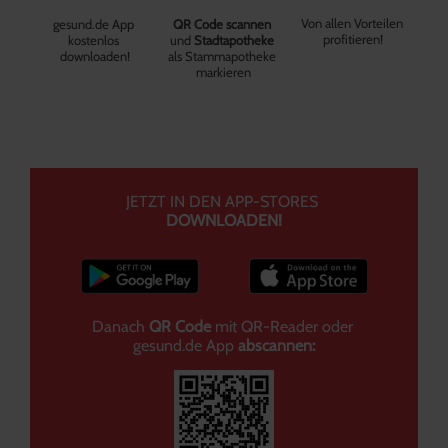
Von allen Vorteilen 
gesund.de App 
QR Code scannen
profitieren!
kostenlos 
und
 Stadtapotheke
downloaden!
als Stammapotheke 
markieren
JETZT IN DEN APP-STORES 
DOWNLOADEN!
Danach 
QR Code
 mit QR-Reader oder 
gesund.de App 
abscannen: