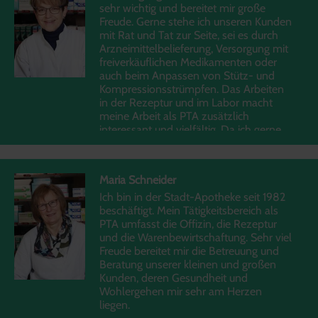
sehr wichtig und bereitet mir große
Freude. Gerne stehe ich unseren Kunden
mit Rat und Tat zur Seite, sei es durch
Arzneimittelbelieferung, Versorgung mit
freiverkäuflichen Medikamenten oder
auch beim Anpassen von Stütz- und
Kompressionsstrümpfen. Das Arbeiten
in der Rezeptur und im Labor macht
meine Arbeit als PTA zusätzlich
interessant und vielfältig. Da ich gerne
mit Chemikalien arbeite, durfte ich die
Aufgabe der „Gefahrstoffbeauftragten“
übernehmen.
Maria Schneider
Ich bin in der Stadt-Apotheke seit 1982
beschäftigt. Mein Tätigkeitsbereich als
PTA umfasst die Offizin, die Rezeptur
und die Warenbewirtschaftung. Sehr viel
Freude bereitet mir die Betreuung und
Beratung unserer kleinen und großen
Kunden, deren Gesundheit und
Wohlergehen mir sehr am Herzen
liegen.