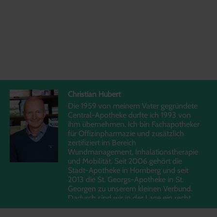
TEAM
Christian Hubert
Die 1959 von meinem Vater gegründete
Central-Apotheke durfte ich 1993 von
ihm übernehmen. Ich bin Fachapotheker
für Offizinpharmazie und zusätzlich
zertifiziert im Bereich
Wundmanagement, Inhalationstherapie
und Mobilität. Seit 2006 gehört die
Stadt-Apotheke in Hornberg und seit
2013 die St. Georgs-Apotheke in St.
Georgen zu unserem kleinen Verbund.
Dadurch sind wir in der Lage ein recht
großes Gebiet mit Arzneimitteln zu
versorgen. Schwerpunkt meiner Arbeit