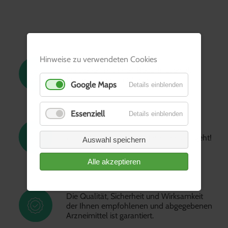
LEISTUNGEN
Hinweise zu verwendeten Cookies
Sie stehen mit Ihren Bedürfnissen als
Kunde an oberster Stelle.
Google Maps
Details einblenden
Essenziell
Details einblenden
Unser Motto ...damit es Ihnen besser geht!
Auswahl speichern
Alle akzeptieren
Die Qualität, Sicherheit und Wirksamkeit
der Ihnen empfohlenen und abgegebenen
Arzneimittel ist garantiert.